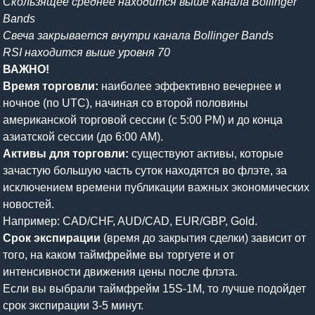
Скользящее среднее находится выше канала Bollinger
Bands
Свеча закрывается внутри канала Bollinger Bands
RSI находится выше уровня 70
ВАЖНО!
Время торговли:
наиболее эффективно вечернее и
ночное (по UTC), начиная со второй половины
американской торговой сессии (с 5:00 PM) и до конца
азиатской сессии (до 6:00 AM).
Активы для торговли:
существуют активы, которые
зачастую большую часть суток находятся во флэте, за
исключением времени публикации важных экономических
новостей.
Например: CAD/CHF, AUD/CAD, EUR/GBP, Gold.
Срок экспирации
(время до закрытия сделки) зависит от
того, на каком таймфрейме вы торгуете и от
интенсивности движения цены после флэта.
Если вы выбрали таймфрейм 15S-1M, то лучше подойдет
срок экспирации 3-5 минут.