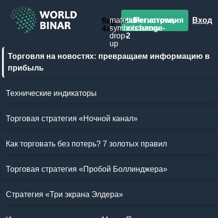
material-
tabler:arrows-
Регистрация
Вход
flag:ru-
symbols:arrow-
exchange-
4x3
drop-
2
up
Торговля на новостях: превращаем информацию в
прибыль
Технические индикаторы
Торговая стратегия «Ночной канал»
Как торговать без потерь? 7 золотых правил
Торговая стратегия «Пробой Боллинджера»
Стратегия «Три экрана Элдера»